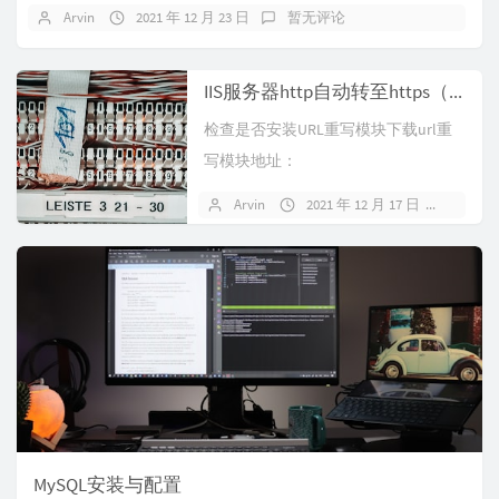
Arvin
2021 年 12 月 23 日
暂无评论
IIS服务器http自动转至https（重写与重定向）
检查是否安装URL重写模块下载url重
写模块地址：
https://www.iis.net/downloa...
Arvin
2021 年 12 月 17 日
暂无
MySQL安装与配置