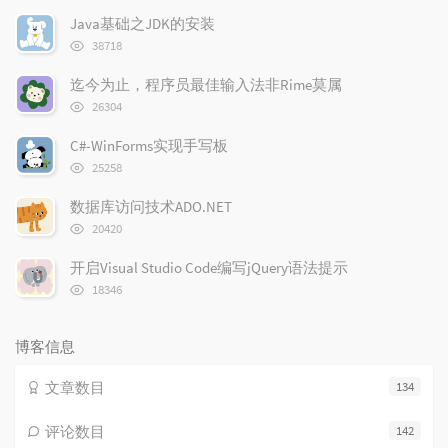
文
评
文
Java基础之JDK的安装
章
论
章
浏
38718
览
次
迄今为止，程序员最佳输入法非Rime莫属
数:
浏
26304
览
次
C#-WinForms实现手写板
数:
浏
25258
览
次
数据库访问技术ADO.NET
数:
浏
20420
览
次
开启Visual Studio Code编写jQuery语法提示
数:
浏
18346
览
次
数:
博客信息
文章数目
134
评论数目
142