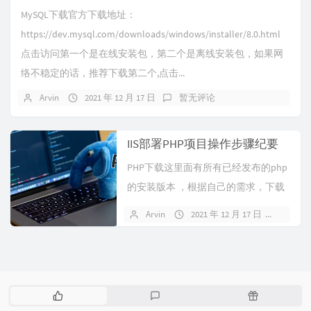
MySQL下载官方下载地址：
https://dev.mysql.com/downloads/windows/installer/8.0.html
点击访问第一个是在线安装包，第二个是离线安装包，如果网
络不稳定的话，推荐下载第二个,点击...
Arvin
2021 年 12 月 17 日
暂无评论
IIS部署PHP项目操作步骤纪要
PHP下载这里面有所有已经发布的php
的安装版本 ，根据自己的需求，下载
对应的安装包https://wi...
Arvin
2021 年 12 月 17 日
暂无
热
最
随
门
新
机