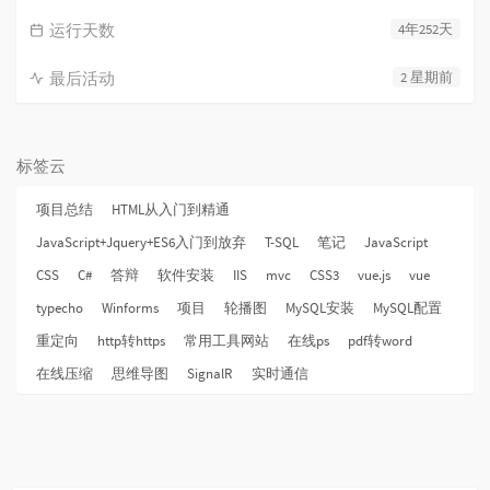
运行天数
4年252天
最后活动
2 星期前
标签云
项目总结
HTML从入门到精通
JavaScript+Jquery+ES6入门到放弃
T-SQL
笔记
JavaScript
CSS
C#
答辩
软件安装
IIS
mvc
CSS3
vue.js
vue
typecho
Winforms
项目
轮播图
MySQL安装
MySQL配置
重定向
http转https
常用工具网站
在线ps
pdf转word
在线压缩
思维导图
SignalR
实时通信